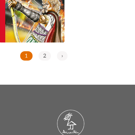
1
2
›