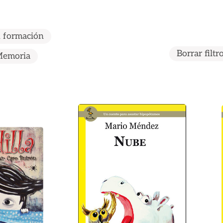
n formación
Borrar filtr
emoria