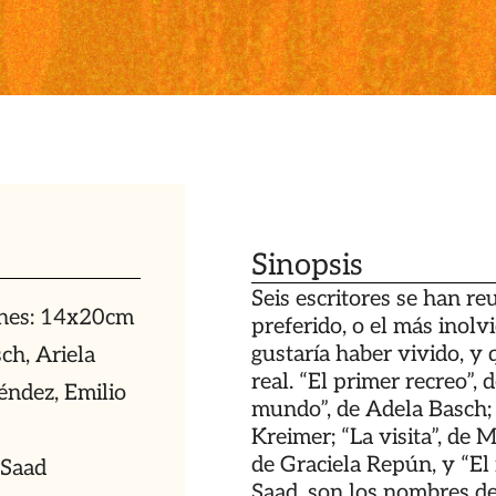
Sinopsis
Seis escritores se han r
ones: 14x20cm
preferido, o el más inolvi
gustaría haber vivido, y 
ch, Ariela
real. “El primer recreo”, 
éndez, Emilio
mundo”, de Adela Basch; 
Kreimer; “La visita”, de
de Graciela Repún, y “El 
 Saad
Saad, son los nombres de