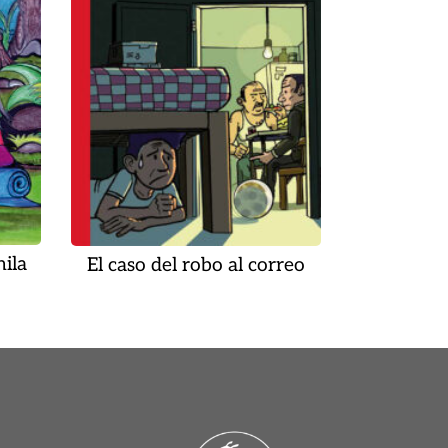
ila
El caso del robo al correo